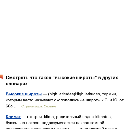
Смотреть что такое "высокие широты" в других
словарях:
Высокие широты
— (high latitudes)High latitudes, термин,
которым часто называют околополюсные широты к С. и Ю. от
60о …
Страны мира. Словарь
Климат
— (от греч. klíma, родительный падеж klímatos,
буквально наклон; подразумевается наклон земной
поверхности к солнечным лучам) многолетний режим