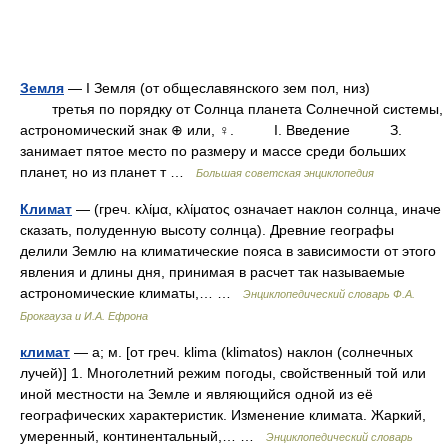
Земля
— I Земля (от общеславянского зем пол, низ)
третья по порядку от Солнца планета Солнечной системы,
астрономический знак ⊕ или, ♀. I. Введение З.
занимает пятое место по размеру и массе среди больших
планет, но из планет т …
Большая советская энциклопедия
Климат
— (греч. κλίμα, κλίματος означает наклон солнца, иначе
сказать, полуденную высоту солнца). Древние географы
делили Землю на климатические пояса в зависимости от этого
явления и длины дня, принимая в расчет так называемые
астрономические климаты,… …
Энциклопедический словарь Ф.А.
Брокгауза и И.А. Ефрона
климат
— а; м. [от греч. klima (klimatos) наклон (солнечных
лучей)] 1. Многолетний режим погоды, свойственный той или
иной местности на Земле и являющийся одной из её
географических характеристик. Изменение климата. Жаркий,
умеренный, континентальный,… …
Энциклопедический словарь